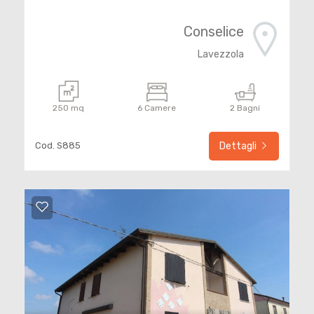
4
Conselice
Lavezzola
5
5+
250 mq
6 Camere
2 Bagni
Cod. S885
Dettagli
Bagni
minimi
Qualsiasi
1
2