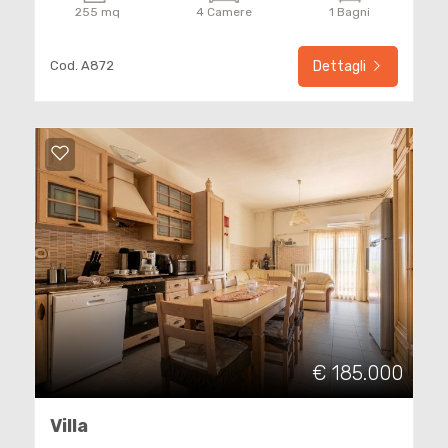
255 mq
4 Camere
1 Bagni
Cod. A872
Dettagli
Locali
minimi
Qualsiasi
1
2
€ 185.000
Villa
3