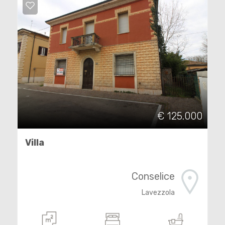
Residenziali
Commerciali
Terreni
Prezzo
€ 125.000
Villa
Conselice
Lavezzola
Totale
mq