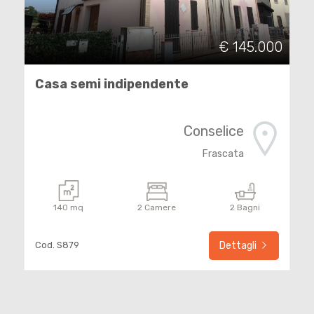
3
€ 145.000
4
Casa semi indipendente
5
Conselice
5+
Frascata
Camere
140 mq
2 Camere
2 Bagni
minime
Cod. S879
Dettagli
Qualsiasi
1