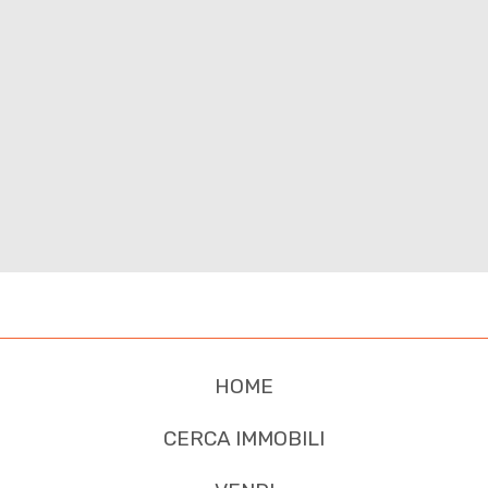
Giardino
Posto auto/Box
Balcone/Terrazzo
Ascensore
Arredato
Nuova costruzione
HOME
Lusso
CERCA IMMOBILI