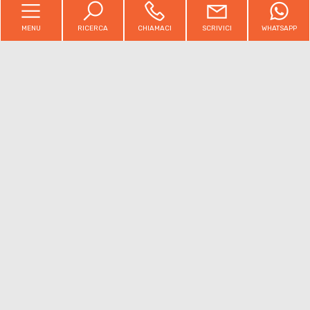
MENU
RICERCA
CHIAMACI
SCRIVICI
WHATSAPP
Aida Immobiliare Srl
P.IVA 02650180397
Copyright © 2026 - Powered by
Gestim
AGENZIA ARGENTA
Via Matteotti 24/f 44011 Argenta (FE)
Tel:
0532/1934574
Mail:
info@immobiliareaida.it