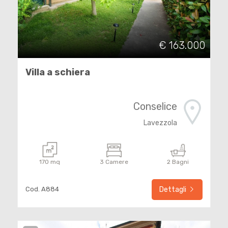
cercare
NOI
Ravenna
CONTATTI
€ 163.000
Conselice
NEWS
Villa a schiera
Conselice
Lavezzola
Tipologia
170 mq
3 Camere
2 Bagni
-
multiscelta
Cod. A884
Dettagli
Qualsiasi