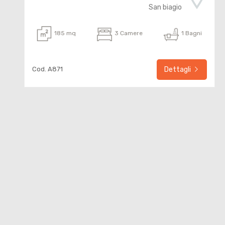
San biagio
Commerciali
185 mq
3 Camere
1 Bagni
Terreni
Cod. A871
Dettagli
Prezzo
Totale
mq