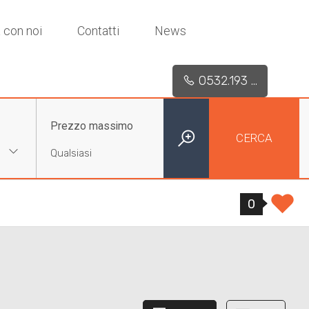
 con noi
Contatti
News
0532.193 ...
Prezzo massimo
CERCA
0