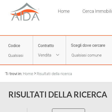
Codice
Home
Cerca Immobil
HOME
CERCA IMMOBILI
Contratto
VENDI
Scegli dove cercare
Codice
Contratto
Qualsiasi
Vendita
CHI
Vendita
SIAMO
›
Ti trovi in:
Home
Risultati della ricerca
Affitto
SERVIZI
RISULTATI DELLA RICERCA
LAVORA
Scegli
dove
CON