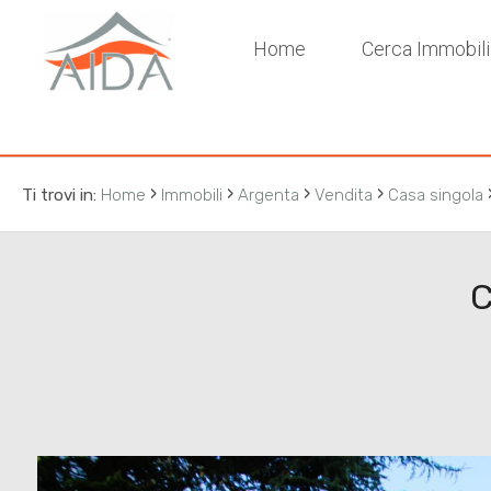
Codice
Home
Cerca Immobil
HOME
CERCA IMMOBILI
Contratto
›
›
›
›
VENDI
Ti trovi in:
Home
Immobili
Argenta
Vendita
Casa singola
Qualsiasi
CHI
C
Vendita
SIAMO
Affitto
SERVIZI
LAVORA
Scegli
dove
CON