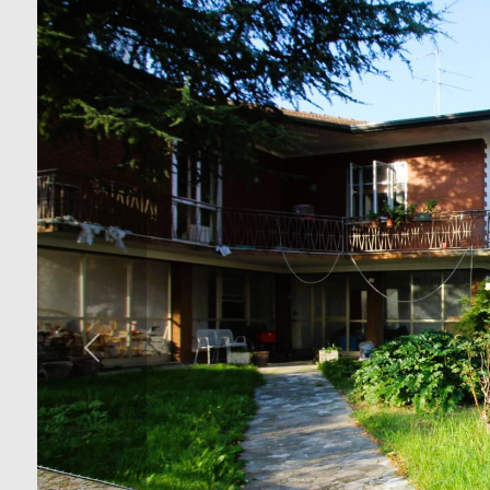
cercare
NOI
Provincia
CONTATTI
Comune
NEWS
Tipologia
-
multiscelta
Qualsiasi
Residenziali