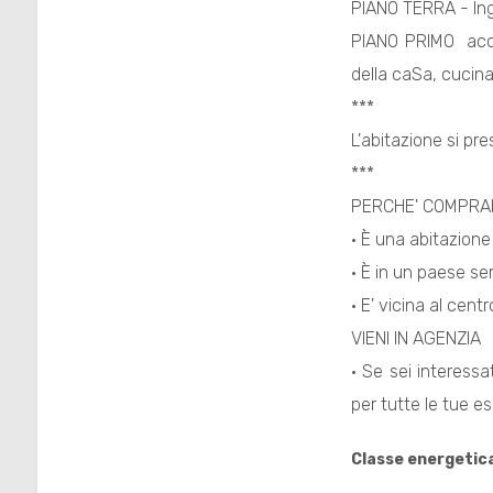
PIANO TERRA - Ing
PIANO PRIMO  acc
della caSa, cucina
***
L'abitazione si pre
Locali
***
minimi
PERCHE' COMPRA
· È una abitazione
Qualsiasi
· È in un paese ser
· E' vicina al cent
1
VIENI IN AGENZIA
2
· Se sei interess
per tutte le tue 
3
Classe energetic