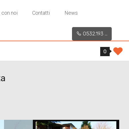
 con noi
Contatti
News
0532.193 ...
0
ta