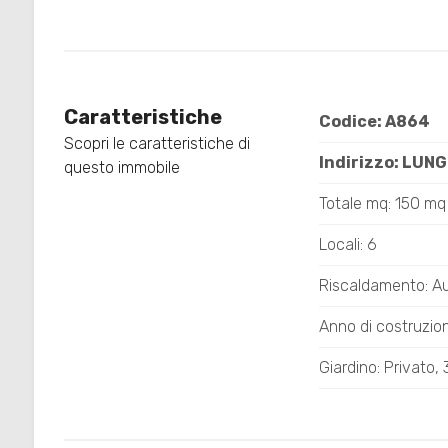
4
5
Caratteristiche
5+
Codice: A864
Scopri le caratteristiche di
Indirizzo: LUNG
questo immobile
Bagni
Totale mq: 150 mq
minimi
Locali: 6
Qualsiasi
Riscaldamento: 
Anno di costruzio
1
Giardino: Privato
2
3