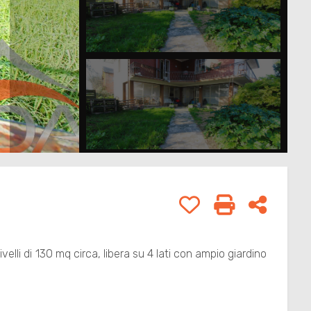
Preferiti: Cod. A86
Stampa: Cod
Condivi
velli di 130 mq circa, libera su 4 lati con ampio giardino