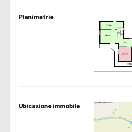
Planimetrie
4
5
5+
Camere
minime
Qualsiasi
Ubicazione immobile
1
2