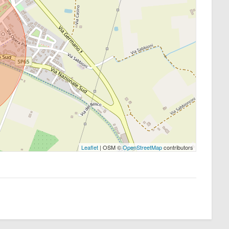
Leaflet
| OSM ©
OpenStreetMap
contributors