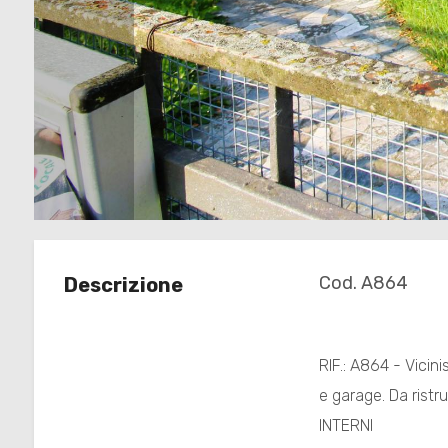
Commerciali
Terreni
Prezzo
Cod. A864
Descrizione
RIF.: A864 - Vicini
Totale
e garage. Da ristru
mq
INTERNI