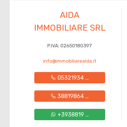
Posto auto/Box
AIDA
IMMOBILIARE SRL
Balcone/Terrazzo
Ascensore
P.IVA: 02650180397
info@immobiliareaida.it
Arredato
05321934 ...
Nuova costruzione
Lusso
38819864 ...
+3938819 ...