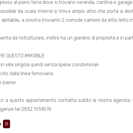
resso al piano terra dove si trovano veranda, cantina e garage
essibile da scala interna si trova ampio atrio che porta a des
 abitabile, a sinistra troviamo 2 comode camere da letto letto
senta da ristrutturare, inoltre ha un giardino di proprietà e in par
RE QUESTO IMMOBILE
 in villa singola quindi senza spese condominiali.
vito dalla linea ferroviaria.
ro paese
ato a questo appartamento contatta subito la nostra agenzia, 
esigenze tel 0532 1934574
a
:
G