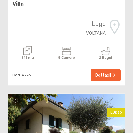
Villa
Lugo
VOLTANA
316 mq
5 Camere
2 Bagni
Cod. A776
Dettagli
LUSSO