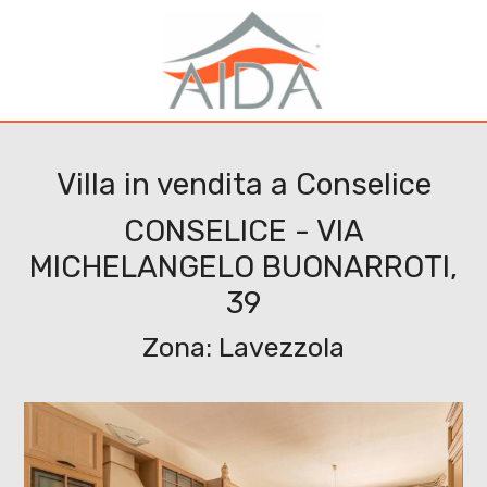
Codice
HOME
CERCA IMMOBILI
Contratto
Villa in vendita a Conselice
VENDI
CONSELICE - VIA
Qualsiasi
CHI
MICHELANGELO BUONARROTI,
Vendita
39
SIAMO
Zona: Lavezzola
Affitto
SERVIZI
LAVORA
Scegli
dove
CON