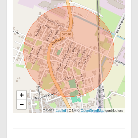
Giardino: Privato
Cucina: A vista
Box: Singolo
Arredato: Parzialmente arredato
Posizione: Zona servita
+
−
Leaflet
| OSM ©
OpenStreetMap
contributors