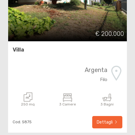
€ 200.000
Villa
Argenta
Filo
250 mq
3 Camere
3 Bagni
Cod. S875
Dettagli