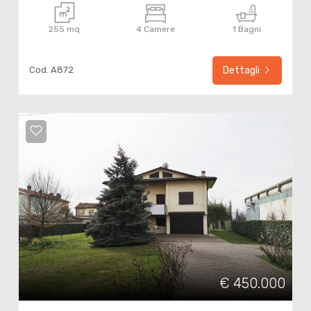
255 mq
4 Camere
1 Bagni
Cod. A872
Dettagli
€ 450.000