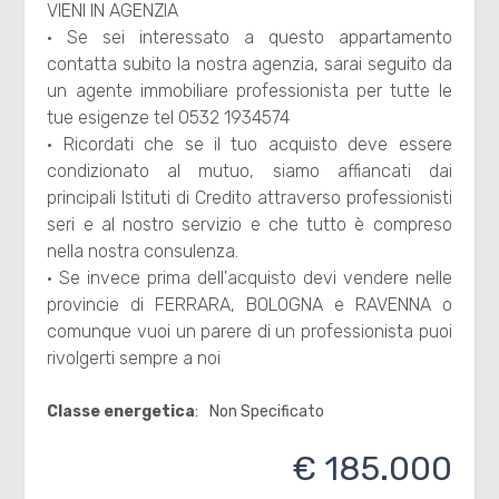
VIENI IN AGENZIA
3
· Se sei interessato a questo appartamento
contatta subito la nostra agenzia, sarai seguito da
un agente immobiliare professionista per tutte le
4
tue esigenze tel 0532 1934574
· Ricordati che se il tuo acquisto deve essere
5
condizionato al mutuo, siamo affiancati dai
principali Istituti di Credito attraverso professionisti
seri e al nostro servizio e che tutto è compreso
5+
nella nostra consulenza.
· Se invece prima dell'acquisto devi vendere nelle
Camere
provincie di FERRARA, BOLOGNA e RAVENNA o
comunque vuoi un parere di un professionista puoi
minime
rivolgerti sempre a noi
Qualsiasi
Classe energetica
:
Non Specificato
€ 185.000
1