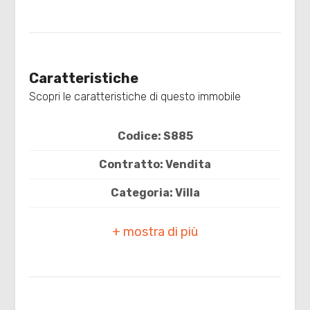
2
3
Caratteristiche
Scopri le caratteristiche di questo immobile
4
Codice: S885
5
Contratto: Vendita
5+
Categoria: Villa
Indirizzo: VIA MICHELANGELO BUONARROTI,
Altre
39
opzioni
-
Comune: Conselice
multiscelta
Zona: Lavezzola