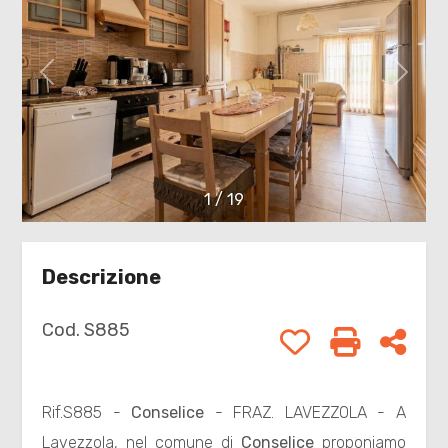
cercare
NOI
Provincia
CONTATTI
Comune
NEWS
1
/
19
Descrizione
Tipologia
Cod. S885
-
Preferiti: Cod. 
Stampa: C
Condi
multiscelta
Rif.S885 -
Conselice
- FRAZ. LAVEZZOLA - A
Qualsiasi
Lavezzola, nel comune di
Conselice
proponiamo