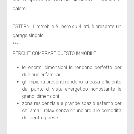
calore..
4
ESTERNI: L'immobile è libero su 4 lati, è presente un
5
garage singolo.
***
5+
PERCHE' COMPRARE QUESTO IMMOBILE
Bagni
le enormi dimensioni lo rendono perfetto per
minimi
due nuclei familiari
gli impianti presenti rendono la casa efficiente
dal punto di vista energetico nonostante le
Qualsiasi
grandi dimensioni
zona residenziale e grande spazio esterno per
1
chi ama il relax senza rinunciare alle comodità
del centro paese
2