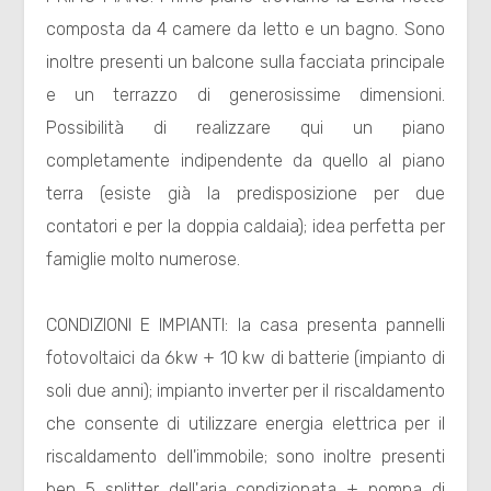
composta da 4 camere da letto e un bagno. Sono
inoltre presenti un balcone sulla facciata principale
e un terrazzo di generosissime dimensioni.
Possibilità di realizzare qui un piano
completamente indipendente da quello al piano
Locali
terra (esiste già la predisposizione per due
minimi
contatori e per la doppia caldaia); idea perfetta per
famiglie molto numerose.
Qualsiasi
CONDIZIONI E IMPIANTI: la casa presenta pannelli
1
fotovoltaici da 6kw + 10 kw di batterie (impianto di
soli due anni); impianto inverter per il riscaldamento
2
che consente di utilizzare energia elettrica per il
riscaldamento dell'immobile; sono inoltre presenti
3
ben 5 splitter dell'aria condizionata + pompa di