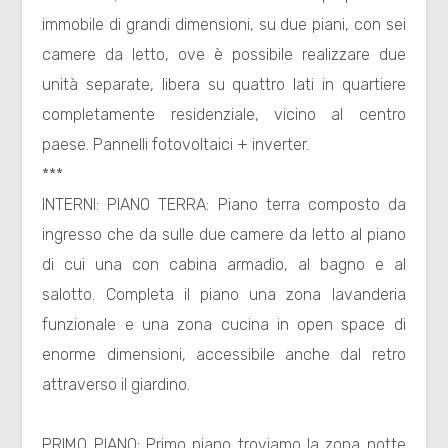
immobile di grandi dimensioni, su due piani, con sei
Residenziali
camere da letto, ove è possibile realizzare due
Commerciali
unità separate, libera su quattro lati in quartiere
completamente residenziale, vicino al centro
Terreni
paese. Pannelli fotovoltaici + inverter.
***
INTERNI: PIANO TERRA: Piano terra composto da
Prezzo
ingresso che da sulle due camere da letto al piano
di cui una con cabina armadio, al bagno e al
salotto. Completa il piano una zona lavanderia
funzionale e una zona cucina in open space di
enorme dimensioni, accessibile anche dal retro
attraverso il giardino.
Totale
mq
PRIMO PIANO: Primo piano troviamo la zona notte